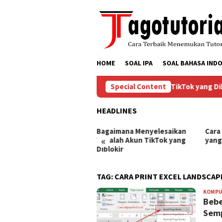
Skip
to
content
HOME
SOAL IPA
SOAL BAHASA INDO
Bagaimana Menyelesaikan Masalah Akun TikTok yang Dibl
Special Content
HEADLINES
ra Mengembalikan Akun
Bagaimana Menyelesaikan
Cara
«
Tok yang Diblokir
Masalah Akun TikTok yang
yang
Diblokir
TAG:
CARA PRINT EXCEL LANDSCA
KOMPU
Bebe
Sem