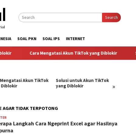
Search
NESIA
SOAL PKN
SOAL IPS
INTERNET
okir
Cara Mengatasi Akun TikTok yang Diblokir
So
 Mengatasi Akun TikTok
Solusi untuk Akun TikTok
Pandu
»
 Diblokir
yang Diblokir
Menga
TikTok
PE AGAR TIDAK TERPOTONG
TER
BangJago
rapa Langkah Cara Ngeprint Excel agar Hasilnya
purna