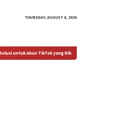
THURSDAY, AUGUST 6, 2026
lusi untuk Akun TikTok yang Diblokir
Panduan untuk Meng
an untuk
Cara Mengembalikan Akun
Bagaima
ktifkan Kembali Akun
TikTok yang Diblokir
Masalah
 yang Diblokir
Diblokir