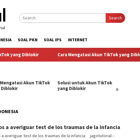
Search
NESIA
SOAL PKN
SOAL IPS
INTERNET
yang Diblokir
Cara Mengatasi Akun TikTok yang Diblokir
 Mengatasi Akun TikTok
Solusi untuk Akun TikTok
Pandu
»
 Diblokir
yang Diblokir
Menga
TikTok
DONESIA
ngJago
s a averiguar test de los traumas de la infancia
a averiguar test de los traumas de la infancia jagotutorial –