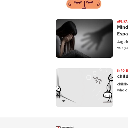
APLIKA
Mind
Espa
Jagotu
vez ya
INFO
,
I
chil
childh
who o