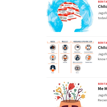
BERITA
Chil
JagoTu
todaví
BERITA
Chil
JagoTu
know 
BERITA
Me M
JagoTu
Recien