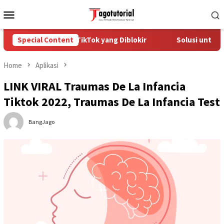
Skip
Mobile
to
Menu
content
a Mengatasi Akun TikTok yang Diblokir
Special Content
Solusi untuk Akun
Home
Aplikasi
LINK VIRAL Traumas De La Infancia
Tiktok 2022, Traumas De La Infancia Test
BangJago