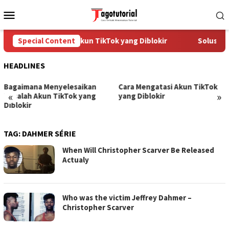
Skip
Mobile
to
Menu
content
Cara Mengatasi Akun TikTok yang Diblokir
Special Content
Solusi un
HEADLINES
Bagaimana Menyelesaikan
Cara Mengatasi Akun TikTok
«
»
Masalah Akun TikTok yang
yang Diblokir
Diblokir
TAG:
DAHMER SÉRIE
When Will Christopher Scarver Be Released
Actualy
Who was the victim Jeffrey Dahmer –
Christopher Scarver