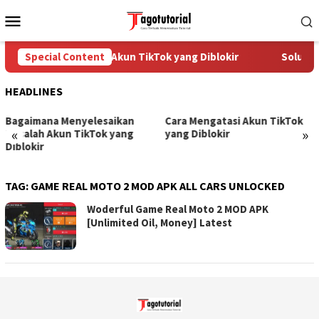
Skip
Mobile
to
Menu
content
Special Content
Cara Mengatasi Akun TikTok yang Diblokir
Solusi u
HEADLINES
Bagaimana Menyelesaikan
Cara Mengatasi Akun TikTok
«
»
Masalah Akun TikTok yang
yang Diblokir
Diblokir
TAG:
GAME REAL MOTO 2 MOD APK ALL CARS UNLOCKED
Woderful Game Real Moto 2 MOD APK
[Unlimited Oil, Money] Latest