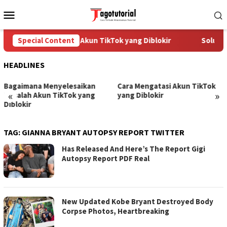
Skip
Mobile
to
Menu
content
Special Content
Cara Mengatasi Akun TikTok yang Diblokir
Solusi 
HEADLINES
Bagaimana Menyelesaikan
Cara Mengatasi Akun TikTok
«
»
Masalah Akun TikTok yang
yang Diblokir
Diblokir
TAG:
GIANNA BRYANT AUTOPSY REPORT TWITTER
Has Released And Here’s The Report Gigi
Autopsy Report PDF Real
New Updated Kobe Bryant Destroyed Body
Corpse Photos, Heartbreaking