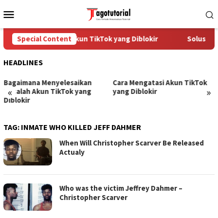
Skip
Mobile
to
Menu
content
Cara Mengatasi Akun TikTok yang Diblokir
Special Content
Solusi un
HEADLINES
Bagaimana Menyelesaikan
Cara Mengatasi Akun TikTok
«
»
Masalah Akun TikTok yang
yang Diblokir
Diblokir
TAG:
INMATE WHO KILLED JEFF DAHMER
When Will Christopher Scarver Be Released
Actualy
Who was the victim Jeffrey Dahmer –
Christopher Scarver