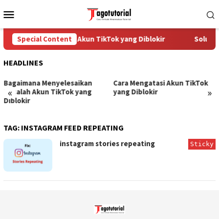
Skip
Mobile
to
Menu
content
Special Content
Cara Mengatasi Akun TikTok yang Diblokir
Solusi 
HEADLINES
Bagaimana Menyelesaikan
Cara Mengatasi Akun TikTok
«
»
Masalah Akun TikTok yang
yang Diblokir
Diblokir
TAG:
INSTAGRAM FEED REPEATING
instagram stories repeating
Sticky