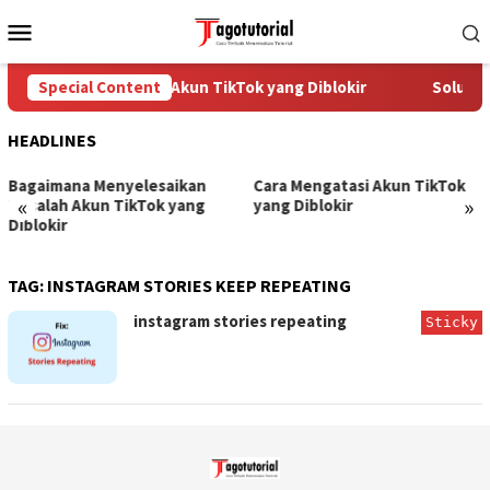
Skip
Mobile
to
Menu
content
Special Content
Cara Mengatasi Akun TikTok yang Diblokir
Solusi 
HEADLINES
Bagaimana Menyelesaikan
Cara Mengatasi Akun TikTok
«
»
Masalah Akun TikTok yang
yang Diblokir
Diblokir
TAG:
INSTAGRAM STORIES KEEP REPEATING
instagram stories repeating
Sticky