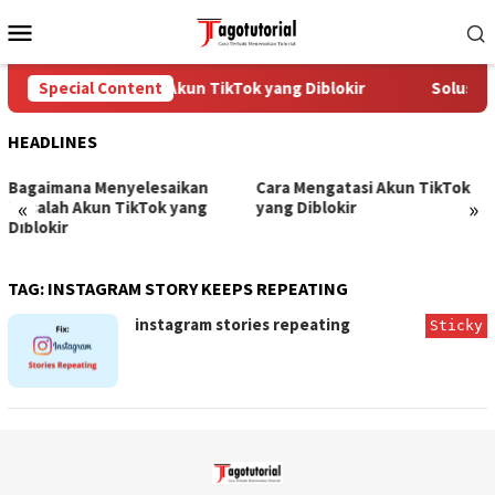
Skip
Mobile
to
Menu
content
Special Content
Cara Mengatasi Akun TikTok yang Diblokir
Solusi u
HEADLINES
Bagaimana Menyelesaikan
Cara Mengatasi Akun TikTok
«
»
Masalah Akun TikTok yang
yang Diblokir
Diblokir
TAG:
INSTAGRAM STORY KEEPS REPEATING
instagram stories repeating
Sticky