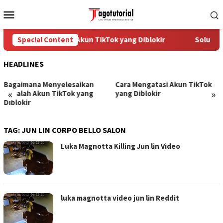
Skip
Mobile
to
Menu
content
Special Content
Cara Mengatasi Akun TikTok yang Diblokir
Solusi u
HEADLINES
Bagaimana Menyelesaikan
Cara Mengatasi Akun TikTok
«
»
Masalah Akun TikTok yang
yang Diblokir
Diblokir
TAG:
JUN LIN CORPO BELLO SALON
Luka Magnotta Killing Jun lin Video
luka magnotta video jun lin Reddit