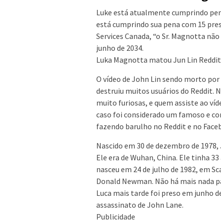
Luke está atualmente cumprindo pen
está cumprindo sua pena com 15 pres
Services Canada, “o Sr. Magnotta não é
junho de 2034.
Luka Magnotta matou Jun Lin Reddit 
O vídeo de John Lin sendo morto por L
destruiu muitos usuários do Reddit. N
muito furiosas, e quem assiste ao víd
caso foi considerado um famoso e com
fazendo barulho no Reddit e no Face
Nascido em 30 de dezembro de 1978, 
Ele era de Wuhan, China. Ele tinha 
nasceu em 24 de julho de 1982, em Sc
Donald Newman. Não há mais nada para
Luca mais tarde foi preso em junho d
assassinato de John Lane.
Publicidade