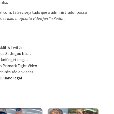
inha.
ial.com, talvez seja tudo que o administrador possa
ções
luka magnotta video jun lin Reddit
ddit & Twitter
a Que Se Jogou Na…
er knife getting…
o Primark Fight Video
o chinês são enviadas…
Juliano legal