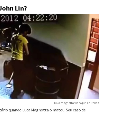
John Lin?
luka magnotta video jun lin Reddit
tário quando Luca Magnotta o matou. Seu caso de