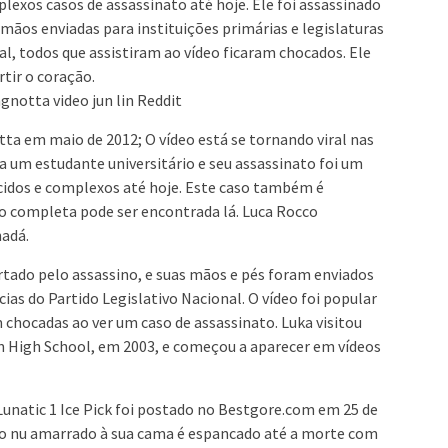
exos casos de assassinato até hoje. Ele foi assassinado
 mãos enviadas para instituições primárias e legislaturas
al, todos que assistiram ao vídeo ficaram chocados. Ele
tir o coração.
gnotta video jun lin Reddit
ta em maio de 2012; O vídeo está se tornando viral nas
era um estudante universitário e seu assassinato foi um
cidos e complexos até hoje. Este caso também é
ão completa pode ser encontrada lá. Luca Rocco
adá.
rtado pelo assassino, e suas mãos e pés foram enviados
cias do Partido Legislativo Nacional. O vídeo foi popular
m chocadas ao ver um caso de assassinato. Luka visitou
on High School, em 2003, e começou a aparecer em vídeos
Lunatic 1 Ice Pick foi postado no Bestgore.com em 25 de
no nu amarrado à sua cama é espancado até a morte com