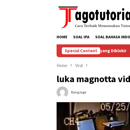
Skip
to
content
HOME
SOAL IPA
SOAL BAHASA INDO
yelesaikan Masalah Akun TikTok yang Diblokir
Special Content
Cara Men
Home
Viral
luka magnotta vid
BangJago