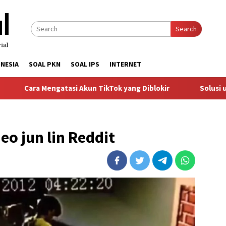
Search
NESIA
SOAL PKN
SOAL IPS
INTERNET
gatasi Akun TikTok yang Diblokir
Solusi untuk Akun TikTo
eo jun lin Reddit