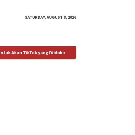
SATURDAY, AUGUST 8, 2026
k yang Diblokir
Panduan untuk Mengaktifkan Kembali Aku