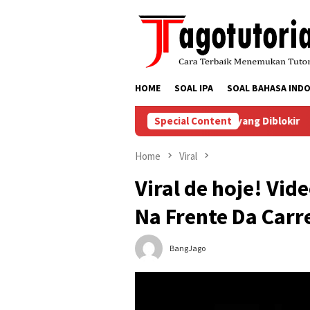
Skip
to
content
HOME
SOAL IPA
SOAL BAHASA INDO
Menyelesaikan Masalah Akun TikTok yang Diblokir
Special Content
Cara 
Home
Viral
Viral de hoje! Vi
Na Frente Da Carr
BangJago