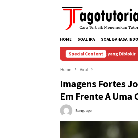
Skip
to
content
HOME
SOAL IPA
SOAL BAHASA INDO
a Menyelesaikan Masalah Akun TikTok yang Diblokir
Special Content
Car
Home
Viral
Imagens Fortes J
Em Frente A Uma 
BangJago