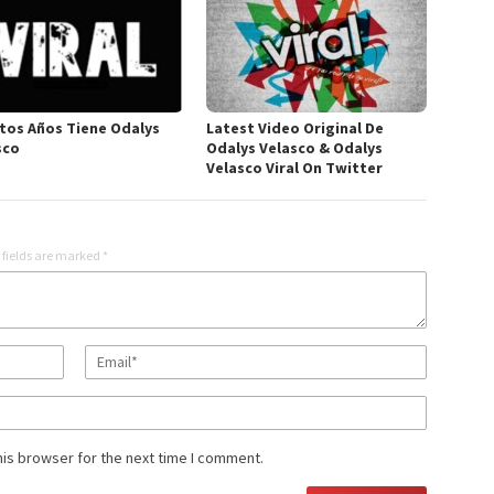
tos Años Tiene Odalys
Latest Video Original De
sco
Odalys Velasco & Odalys
Velasco Viral On Twitter
 fields are marked
*
his browser for the next time I comment.