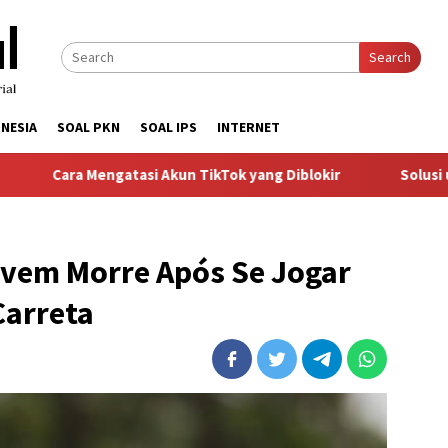
Search
NESIA
SOAL PKN
SOAL IPS
INTERNET
a Mengatasi Akun TikTok yang Diblokir
Solusi untuk Akun
ovem Morre Após Se Jogar
Carreta