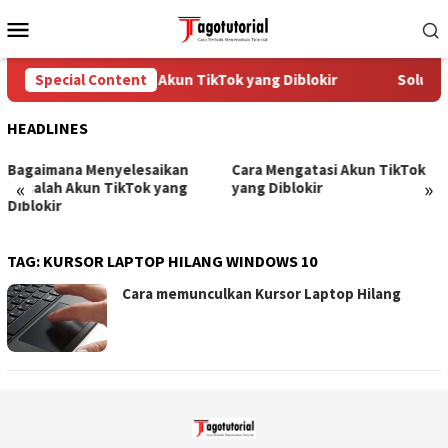
Skip
Mobile
to
Menu
content
Special Content
Cara Mengatasi Akun TikTok yang Diblokir
Solusi 
HEADLINES
Bagaimana Menyelesaikan
Cara Mengatasi Akun TikTok
«
»
Masalah Akun TikTok yang
yang Diblokir
Diblokir
TAG:
KURSOR LAPTOP HILANG WINDOWS 10
Cara memunculkan Kursor Laptop Hilang