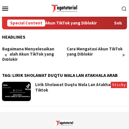
Skip
Mobile
to
Menu
content
Special Content
Cara Mengatasi Akun TikTok yang Diblokir
Solusi 
HEADLINES
Bagaimana Menyelesaikan
Cara Mengatasi Akun TikTok
«
»
Masalah Akun TikTok yang
yang Diblokir
Diblokir
TAG:
LIRIK SHOLAWAT DUQTU WALA LAN ATAKHALA ARAB
Lirik Sholawat Duqtu Wala Lan Atakhala Viral
Sticky
Tiktok