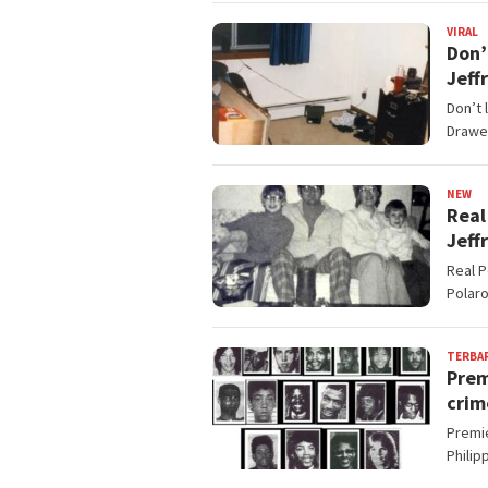
VIRAL
B
Don’
Jeff
Don’t 
Drawer
NEW
Ba
Real
Jeff
Real 
Polaro
TERBA
Prem
crim
Premie
Philip