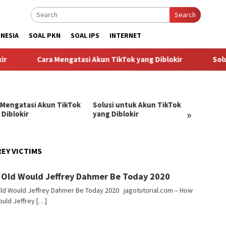
Search
NESIA
SOAL PKN
SOAL IPS
INTERNET
Cara Mengatasi Akun TikTok yang Diblokir
Solusi un
 Mengatasi Akun TikTok
Solusi untuk Akun TikTok
Pandu
»
 Diblokir
yang Diblokir
Menga
TikTok
EY VICTIMS
angJago
Old Would Jeffrey Dahmer Be Today 2020
ld Would Jeffrey Dahmer Be Today 2020 jagotutorial.com – How
uld Jeffrey […]