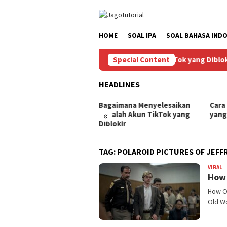
Skip
to
content
HOME
SOAL IPA
SOAL BAHASA INDO
Bagaimana Menyelesaikan Masalah Akun TikTok yang Diblokir
Special Content
HEADLINES
ra Mengembalikan Akun
Bagaimana Menyelesaikan
Cara
«
Tok yang Diblokir
Masalah Akun TikTok yang
yang
Diblokir
TAG:
POLAROID PICTURES OF JEFFR
VIRAL
B
How 
How O
Old Wo