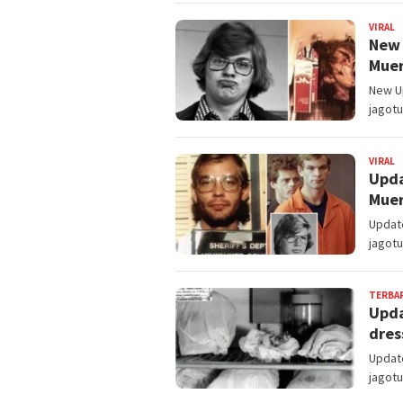
VIRAL
B
New 
Muer
New Up
jagotu
VIRAL
B
Upda
Muer
Update
jagotu
TERBA
Upda
dres
Update
jagotu