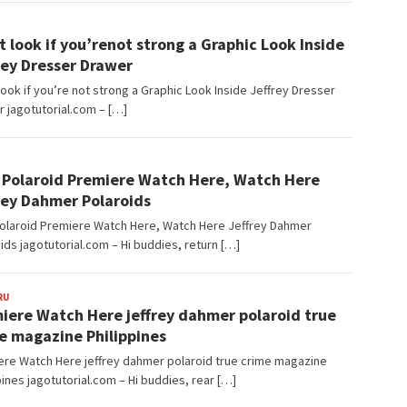
angJago
t look if you’renot strong a Graphic Look Inside
rey Dresser Drawer
look if you’re not strong a Graphic Look Inside Jeffrey Dresser
 jagotutorial.com – […]
ngJago
 Polaroid Premiere Watch Here, Watch Here
rey Dahmer Polaroids
Polaroid Premiere Watch Here, Watch Here Jeffrey Dahmer
ids jagotutorial.com – Hi buddies, return […]
RU
BangJago
iere Watch Here jeffrey dahmer polaroid true
e magazine Philippines
re Watch Here jeffrey dahmer polaroid true crime magazine
pines jagotutorial.com – Hi buddies, rear […]