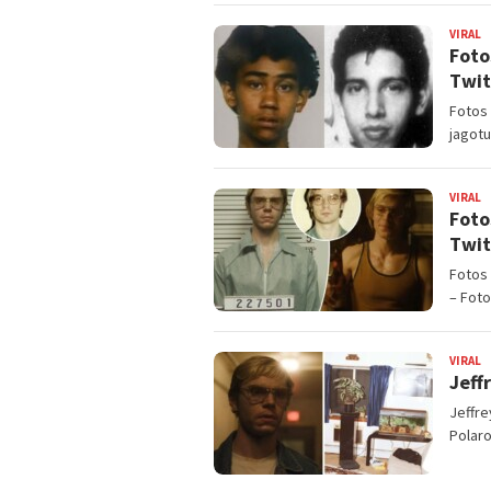
VIRAL
B
Foto
Twit
Fotos 
jagotu
VIRAL
B
Foto
Twit
Fotos 
– Fot
VIRAL
B
Jeff
Jeffre
Polaro