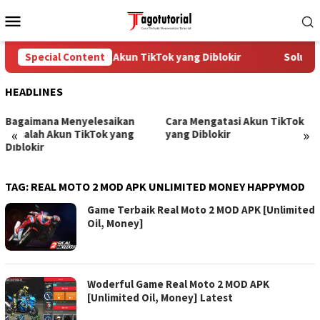
Skip
Mobile
to
Menu
content
Special Content
Cara Mengatasi Akun TikTok yang Diblokir
Solusi 
HEADLINES
Bagaimana Menyelesaikan
Cara Mengatasi Akun TikTok
«
»
Masalah Akun TikTok yang
yang Diblokir
Diblokir
TAG:
REAL MOTO 2 MOD APK UNLIMITED MONEY HAPPYMOD
Game Terbaik Real Moto 2 MOD APK [Unlimited
Oil, Money]
Woderful Game Real Moto 2 MOD APK
[Unlimited Oil, Money] Latest