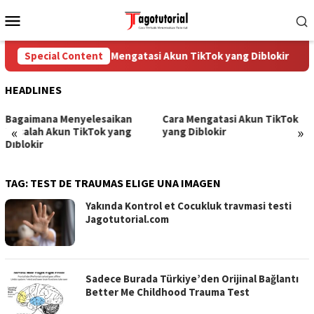
Skip
Mobile
to
Menu
content
Diblokir
Special Content
Cara Mengatasi Akun TikTok yang Diblokir
HEADLINES
Bagaimana Menyelesaikan
Cara Mengatasi Akun TikTok
«
»
Masalah Akun TikTok yang
yang Diblokir
Diblokir
TAG:
TEST DE TRAUMAS ELIGE UNA IMAGEN
Yakında Kontrol et Cocukluk travmasi testi
Jagotutorial.com
Sadece Burada Türkiye’den Orijinal Bağlantı
Better Me Childhood Trauma Test