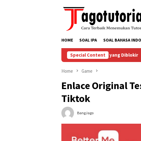
Skip
to
content
HOME
SOAL IPA
SOAL BAHASA INDO
Menyelesaikan Masalah Akun TikTok yang Diblokir
Special Content
Cara 
Home
Game
Enlace Original Te
Tiktok
BangJago