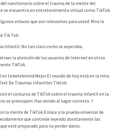
 del cuestionario sobre el trauma de la mente del
e se encuentra en entretenimiento virtual como TikTok.
gunos enlaces que son relevantes para usted. Mira la
nk Tik Tok
a Infantil .No tan claro como se esperaba.
traer la atención de los usuarios de Internet en otros
mente TikTok.
l en ticketekmind.Mejor.El mundo de hoy está en la mira
Test De Traumas Infantiles Tiktok.
con el concurso de TikTok sobre el trauma infantil en la
no se preocupen. Has venido al lugar correcto. †
on la mente de TikTok.Enlace a la prueba universal de
arecidamente que continúe leyendo atentamente las
 que esté preparado para no perder datos.