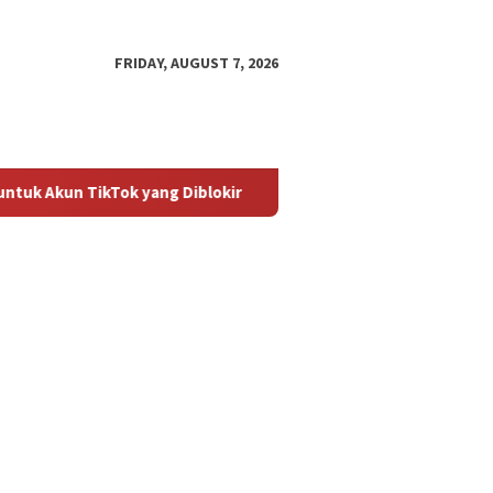
FRIDAY, AUGUST 7, 2026
kTok yang Diblokir
Panduan untuk Mengaktifkan Kembali 