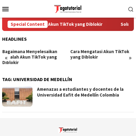
Skip
Mobile
to
Menu
content
Special Content
Cara Mengatasi Akun TikTok yang Diblokir
Solusi 
HEADLINES
Bagaimana Menyelesaikan
Cara Mengatasi Akun TikTok
«
»
Masalah Akun TikTok yang
yang Diblokir
Diblokir
TAG:
UNIVERSIDAD DE MEDELLÍN
Amenazas a estudiantes y docentes de la
Universidad Eafit de Medellín Colombia