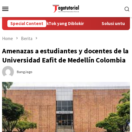
Skip
Mobile
to
Menu
content
engatasi Akun TikTok yang Diblokir
Special Content
Solusi untuk Akun Ti
Home
Berita
Amenazas a estudiantes y docentes de la
Universidad Eafit de Medellín Colombia
BangJago