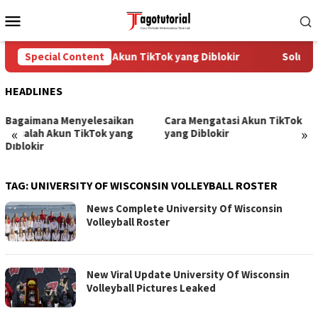
Skip
Mobile
to
Menu
content
Special Content
Cara Mengatasi Akun TikTok yang Diblokir
Solusi 
HEADLINES
Bagaimana Menyelesaikan
Cara Mengatasi Akun TikTok
«
»
Masalah Akun TikTok yang
yang Diblokir
Diblokir
TAG:
UNIVERSITY OF WISCONSIN VOLLEYBALL ROSTER
News Complete University Of Wisconsin
Volleyball Roster
New Viral Update University Of Wisconsin
Volleyball Pictures Leaked