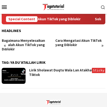
Skip
Mobile
to
Menu
content
Special Content
Cara Mengatasi Akun TikTok yang Diblokir
Solusi 
HEADLINES
Bagaimana Menyelesaikan
Cara Mengatasi Akun TikTok
«
»
Masalah Akun TikTok yang
yang Diblokir
Diblokir
TAG:
YA DU’ATALLAH LIRIK
Lirik Sholawat Duqtu Wala Lan Atakhala Viral
Sticky
Tiktok