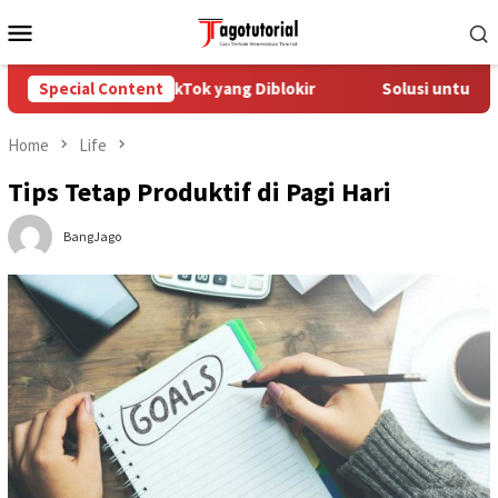
Skip
Mobile
to
Menu
content
engatasi Akun TikTok yang Diblokir
Special Content
Solusi untuk Akun Ti
Home
Life
Tips Tetap Produktif di Pagi Hari
BangJago