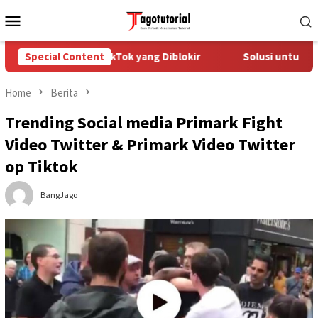
Skip
Mobile
to
Menu
content
engatasi Akun TikTok yang Diblokir
Special Content
Solusi untuk Akun Ti
Home
Berita
Trending Social media Primark Fight
Video Twitter & Primark Video Twitter
op Tiktok
BangJago