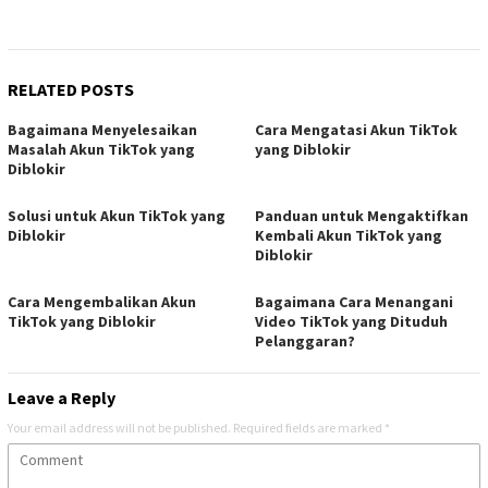
RELATED POSTS
Bagaimana Menyelesaikan
Cara Mengatasi Akun TikTok
Masalah Akun TikTok yang
yang Diblokir
Diblokir
Solusi untuk Akun TikTok yang
Panduan untuk Mengaktifkan
Diblokir
Kembali Akun TikTok yang
Diblokir
Cara Mengembalikan Akun
Bagaimana Cara Menangani
TikTok yang Diblokir
Video TikTok yang Dituduh
Pelanggaran?
Leave a Reply
Your email address will not be published.
Required fields are marked
*