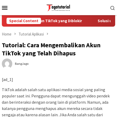
Skip
Mobile
to
Menu
content
Cara Mengatasi Akun TikTok yang Diblokir
Special Content
Solusi untu
Home
Tutorial Aplikasi
Tutorial: Cara Mengembalikan Akun
TikTok yang Telah Dihapus
BangJago
[ad_1]
TikTok adalah salah satu aplikasi media sosial yang paling
populer saat ini. Pengguna dapat mengunggah video pendek
dan berinteraksi dengan orang lain di platform. Namun, ada
kalanya pengguna menghapus akun mereka secara tidak
sengaja atau karena alasan lain. Jika Anda salah satu dari