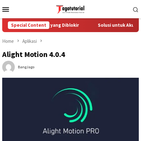
Skip
Mobile
to
Menu
content
asi Akun TikTok yang Diblokir
Special Content
Solusi untuk Akun TikTok 
Home
Aplikasi
Alight Motion 4.0.4
BangJago