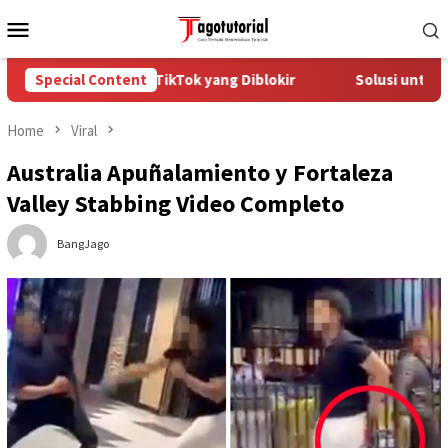
Skip
Mobile
to
Menu
content
a Mengatasi Akun TikTok yang Diblokir
Special Content
Solusi untuk Akun 
Home
Viral
Australia Apuñalamiento y Fortaleza
Valley Stabbing Video Completo
BangJago