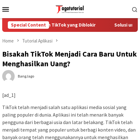
Skip
Mobile
to
Menu
content
Cara Mengatasi Akun TikTok yang Diblokir
Special Content
Solusi untuk 
Home
Tutorial Aplikasi
Bisakah TikTok Menjadi Cara Baru Untuk
Menghasilkan Uang?
BangJago
[ad_1]
TikTok telah menjadi salah satu aplikasi media sosial yang
paling populer di dunia. Aplikasi ini telah menarik banyak
pengguna dari berbagai usia dan latar belakang. TikTok telah
menjadi tempat yang populer untuk berbagi konten video, dan
banyak orang telah menggunakannya untuk menghasilkan