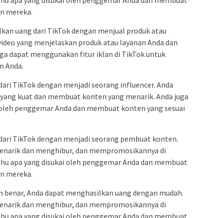
an mereka.
ilkan uang dari TikTok dengan menjual produk atau
ideo yang menjelaskan produk atau layanan Anda dan
ga dapat menggunakan fitur iklan di TikTok untuk
n Anda.
ari TikTok dengan menjadi seorang influencer. Anda
ang kuat dan membuat konten yang menarik. Anda juga
i oleh penggemar Anda dan membuat konten yang sesuai
dari TikTok dengan menjadi seorang pembuat konten.
enarik dan menghibur, dan mempromosikannya di
tahu apa yang disukai oleh penggemar Anda dan membuat
an mereka.
 benar, Anda dapat menghasilkan uang dengan mudah.
enarik dan menghibur, dan mempromosikannya di
tahu apa yang disukai oleh penggemar Anda dan membuat