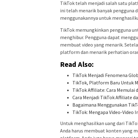
TikTok telah menjadi salah satu plat
ini telah menarik banyak pengguna da
menggunakannya untuk menghasilka
TikTok memungkinkan pengguna unt
menghibur. Pengguna dapat menggunak
membuat video yang menarik. Setel
platform dan menarik perhatian oran
Read Also:
TikTok Menjadi Fenomena Glob
TikTok, Platform Baru Untuk 
TikTok Affiliate: Cara Memul
Cara Menjadi TikTok Affiliate
Bagaimana Menggunakan TikTo
TikTok: Mengapa Video-Video In
Untuk menghasilkan uang dari TikT
Anda harus membuat konten yang m
platform. Anda juga harus mencari 