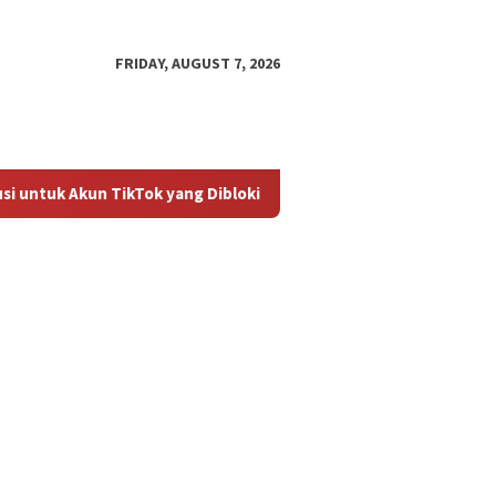
FRIDAY, AUGUST 7, 2026
ntuk Akun TikTok yang Diblokir
Panduan untuk Mengaktifk