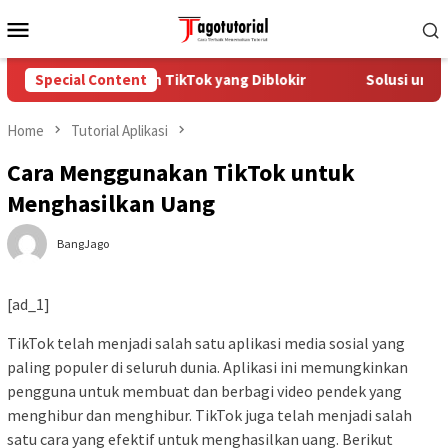
Skip
Mobile
to
Menu
content
Cara Mengatasi Akun TikTok yang Diblokir
Special Content
Solusi untuk 
Home
Tutorial Aplikasi
Cara Menggunakan TikTok untuk
Menghasilkan Uang
BangJago
[ad_1]
TikTok telah menjadi salah satu aplikasi media sosial yang
paling populer di seluruh dunia. Aplikasi ini memungkinkan
pengguna untuk membuat dan berbagi video pendek yang
menghibur dan menghibur. TikTok juga telah menjadi salah
satu cara yang efektif untuk menghasilkan uang. Berikut