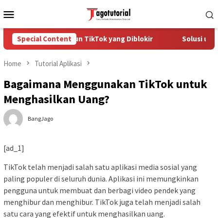
Skip
Mobile
to
Menu
content
Cara Mengatasi Akun TikTok yang Diblokir
Special Content
Solusi untuk
Home
Tutorial Aplikasi
Bagaimana Menggunakan TikTok untuk
Menghasilkan Uang?
BangJago
[ad_1]
TikTok telah menjadi salah satu aplikasi media sosial yang
paling populer di seluruh dunia. Aplikasi ini memungkinkan
pengguna untuk membuat dan berbagi video pendek yang
menghibur dan menghibur. TikTok juga telah menjadi salah
satu cara yang efektif untuk menghasilkan uang.