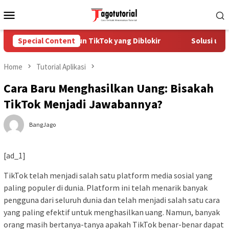
Skip
Mobile
to
Menu
content
Cara Mengatasi Akun TikTok yang Diblokir
Special Content
Solusi untuk
Home
Tutorial Aplikasi
Cara Baru Menghasilkan Uang: Bisakah
TikTok Menjadi Jawabannya?
BangJago
[ad_1]
TikTok telah menjadi salah satu platform media sosial yang
paling populer di dunia. Platform ini telah menarik banyak
pengguna dari seluruh dunia dan telah menjadi salah satu cara
yang paling efektif untuk menghasilkan uang. Namun, banyak
orang masih bertanya-tanya apakah TikTok benar-benar dapat