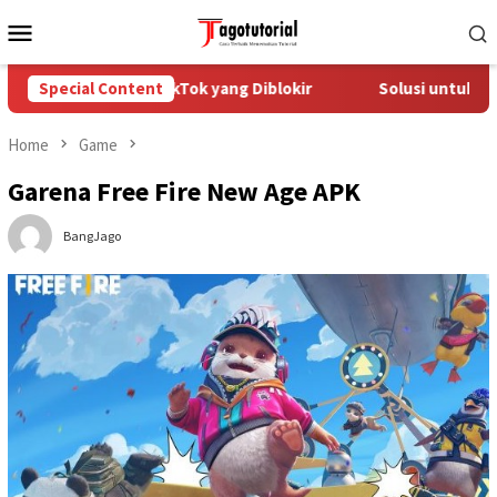
Skip
Mobile
to
Menu
content
 Mengatasi Akun TikTok yang Diblokir
Special Content
Solusi untuk Akun 
Home
Game
Garena Free Fire New Age APK
BangJago