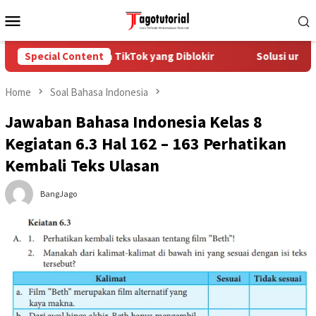
Skip
Mobile
to
Menu
content
Cara Mengatasi Akun TikTok yang Diblokir
Special Content
Solusi untuk Ak
Home
Soal Bahasa Indonesia
Jawaban Bahasa Indonesia Kelas 8
Kegiatan 6.3 Hal 162 – 163 Perhatikan
Kembali Teks Ulasan
BangJago