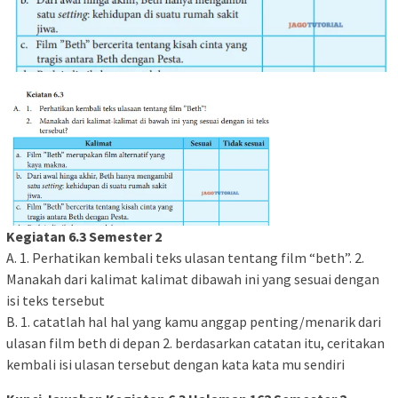
Kegiatan 6.3 Semester 2
A. 1. Perhatikan kembali teks ulasan tentang film “beth”. 2.
Manakah dari kalimat kalimat dibawah ini yang sesuai dengan
isi teks tersebut
B. 1. catatlah hal hal yang kamu anggap penting/menarik dari
ulasan film beth di depan 2. berdasarkan catatan itu, ceritakan
kembali isi ulasan tersebut dengan kata kata mu sendiri