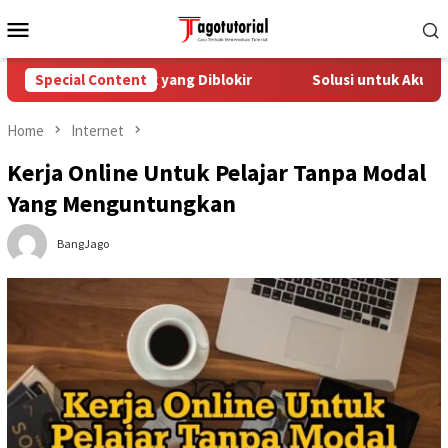
Skip
Mobile
to
Menu
content
asi Akun TikTok yang Diblokir
Special Content
Solusi untuk Akun TikTok 
Home
Internet
Kerja Online Untuk Pelajar Tanpa Modal
Yang Menguntungkan
BangJago