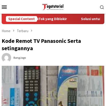
Skip
Mobile
to
Menu
content
engatasi Akun TikTok yang Diblokir
Special Content
Solusi untuk Akun Tik
Home
Terbaru
Kode Remot TV Panasonic Serta
setingannya
BangJago