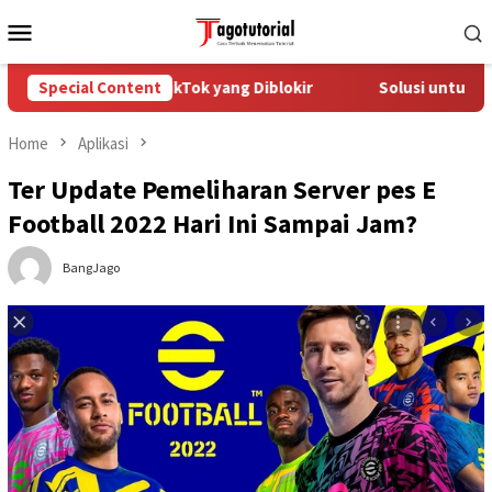
Skip
Mobile
to
Menu
content
Mengatasi Akun TikTok yang Diblokir
Special Content
Solusi untuk Akun Ti
Home
Aplikasi
Ter Update Pemeliharan Server pes E
Football 2022 Hari Ini Sampai Jam?
BangJago