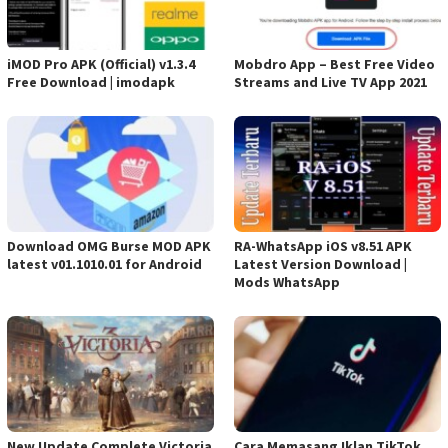
iMOD Pro APK (Official) v1.3.4
Mobdro App – Best Free Video
Free Download | imodapk
Streams and Live TV App 2021
Download OMG Burse MOD APK
RA-WhatsApp iOS v8.51 APK
latest v01.1010.01 for Android
Latest Version Download |
Mods WhatsApp
New Update Complete Victoria
Cara Memasang Iklan TikTok