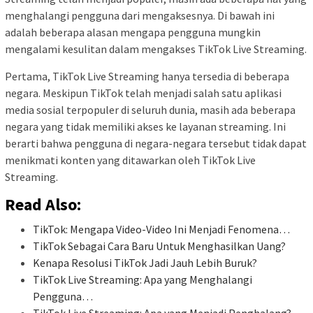
menghalangi pengguna dari mengaksesnya. Di bawah ini
adalah beberapa alasan mengapa pengguna mungkin
mengalami kesulitan dalam mengakses TikTok Live Streaming.
Pertama, TikTok Live Streaming hanya tersedia di beberapa
negara. Meskipun TikTok telah menjadi salah satu aplikasi
media sosial terpopuler di seluruh dunia, masih ada beberapa
negara yang tidak memiliki akses ke layanan streaming. Ini
berarti bahwa pengguna di negara-negara tersebut tidak dapat
menikmati konten yang ditawarkan oleh TikTok Live
Streaming.
Read Also:
TikTok: Mengapa Video-Video Ini Menjadi Fenomena…
TikTok Sebagai Cara Baru Untuk Menghasilkan Uang?
Kenapa Resolusi TikTok Jadi Jauh Lebih Buruk?
TikTok Live Streaming: Apa yang Menghalangi
Pengguna…