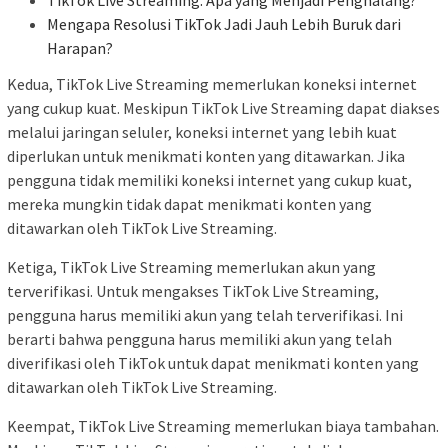
TikTok Live Streaming: Apa yang Menjadi Penghalang?
Mengapa Resolusi TikTok Jadi Jauh Lebih Buruk dari
Harapan?
Kedua, TikTok Live Streaming memerlukan koneksi internet
yang cukup kuat. Meskipun TikTok Live Streaming dapat diakses
melalui jaringan seluler, koneksi internet yang lebih kuat
diperlukan untuk menikmati konten yang ditawarkan. Jika
pengguna tidak memiliki koneksi internet yang cukup kuat,
mereka mungkin tidak dapat menikmati konten yang
ditawarkan oleh TikTok Live Streaming.
Ketiga, TikTok Live Streaming memerlukan akun yang
terverifikasi. Untuk mengakses TikTok Live Streaming,
pengguna harus memiliki akun yang telah terverifikasi. Ini
berarti bahwa pengguna harus memiliki akun yang telah
diverifikasi oleh TikTok untuk dapat menikmati konten yang
ditawarkan oleh TikTok Live Streaming.
Keempat, TikTok Live Streaming memerlukan biaya tambahan.