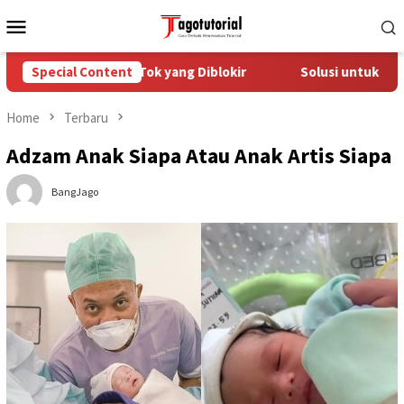
Skip
Mobile
to
Menu
content
gatasi Akun TikTok yang Diblokir
Special Content
Solusi untuk Akun TikT
Home
Terbaru
Adzam Anak Siapa Atau Anak Artis Siapa
BangJago