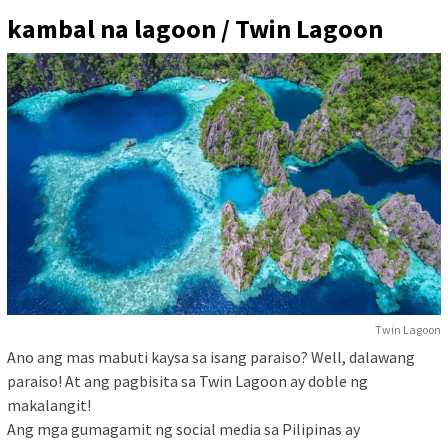
kambal na lagoon /
Twin Lagoon
Twin Lagoon
Ano ang mas mabuti kaysa sa isang paraiso? Well, dalawang
paraiso! At ang pagbisita sa Twin Lagoon ay doble ng
makalangit!
Ang mga gumagamit ng social media sa Pilipinas ay