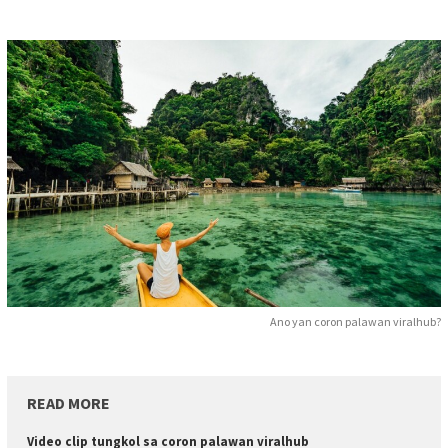
Ano yan coron palawan viralhub?
READ MORE
Video clip tungkol sa coron palawan viralhub