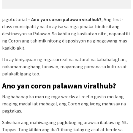
jagotutorial –
Ano yan coron palawan viralhub?
, Ang first-
class municipality na ito ay isa sa mga pinaka-binibisitang
destinasyon sa Palawan. Sa kabila ng kasikatan nito, napanatili
ng Coron ang tahimik nitong disposisyon na ginagawang mas
kaakit-akit.
Ito ay biniyayaan ng mga surreal na natural na kababalaghan,
nakamamanghang tanawin, mayamang pamana sa kultura at
palakaibigang tao.
Ano yan coron palawan viralhub?
Naghahanap ka man ng mga wrecks at reef o gusto mo lang
maging madali at mabagal, ang Coron ang iyong mahusay na
pagtakas.
Saksihan ang mahiwagang paglubog ng araw sa ibabaw ng Mt.
Tapyas. Tangkilikin ang iba’t ibang kulay ng asul at berde sa