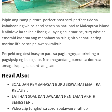
Isipin ang isang picture-perfect postcard-perfect ride sa
kahabaan ng white-sand beach na natupad sa Malcapuya Island.
Maiinlove ka sa iba’t ibang kulay ng aquamarine, turquoise at
emerald kasama ang mababaw na tubig nito at sari-saring
marine life,coron palawan viralhub.
Perpektong destinasyon para sa paglangoy, snorkeling o
pagsipsip ng buko juice. Mas magandang pumunta doon sa
umaga kapag kakaunti ang tao.
Read Also:
SOAL DAN PEMBAHASAN BUKU SISWA MATEMATIKA
KELAS 8…
LATIHAN SOAL DAN JAWABAN PENILAIAN AKHIR
SEMESTER…
Video clip tungkol sa coron palawan viralhub