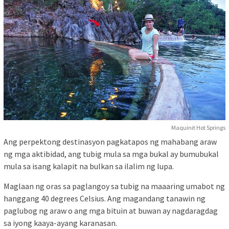
Maquinit Hot Springs
Ang perpektong destinasyon pagkatapos ng mahabang araw
ng mga aktibidad, ang tubig mula sa mga bukal ay bumubukal
mula sa isang kalapit na bulkan sa ilalim ng lupa.
Maglaan ng oras sa paglangoy sa tubig na maaaring umabot ng
hanggang 40 degrees Celsius. Ang magandang tanawin ng
paglubog ng araw o ang mga bituin at buwan ay nagdaragdag
sa iyong kaaya-ayang karanasan.