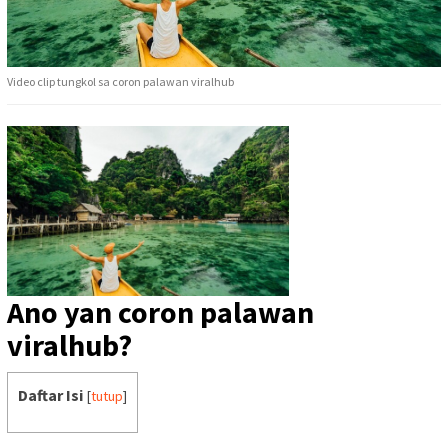
Video clip tungkol sa coron palawan viralhub
Ano yan coron palawan
viralhub?
Daftar Isi
[
tutup
]