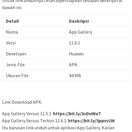
Untuk link unduhnya telah dipersiapkan sesudah deskripsi di
bawah ini.
Detail
Deskripsi
Nama
App Gallery
Versi
11.6.1
Developer
Huawei
Jenis File
APK
Ukuran File
44 MB
Link Download APK:
App Gallery Versus 11.5.1:
https://bit.ly/3sDuWuT
App Gallery Versus Terkini 11.6.1:
https://bit.ly/3ppxv1M
Itu barusan link unduh untuk aplikasi App Gallery. Kalian