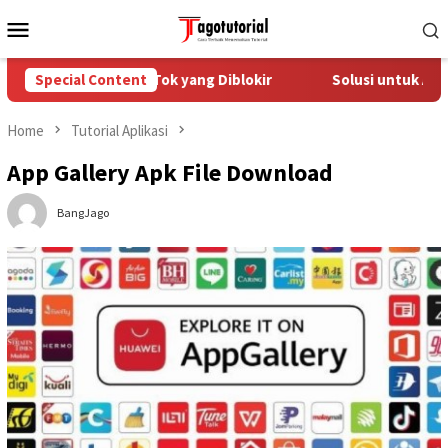
Skip
Mobile
to
Menu
content
ngatasi Akun TikTok yang Diblokir
Special Content
Solusi untuk Akun Tik
Home
Tutorial Aplikasi
App Gallery Apk File Download
BangJago