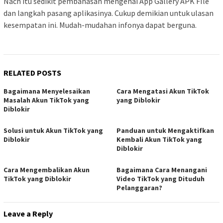
Nach itu sedikit pembahasan mengenai App Gallery APK FIle
dan langkah pasang aplikasinya. Cukup demikian untuk ulasan
kesempatan ini. Mudah-mudahan infonya dapat berguna.
RELATED POSTS
Bagaimana Menyelesaikan
Cara Mengatasi Akun TikTok
Masalah Akun TikTok yang
yang Diblokir
Diblokir
Solusi untuk Akun TikTok yang
Panduan untuk Mengaktifkan
Diblokir
Kembali Akun TikTok yang
Diblokir
Cara Mengembalikan Akun
Bagaimana Cara Menangani
TikTok yang Diblokir
Video TikTok yang Dituduh
Pelanggaran?
Leave a Reply