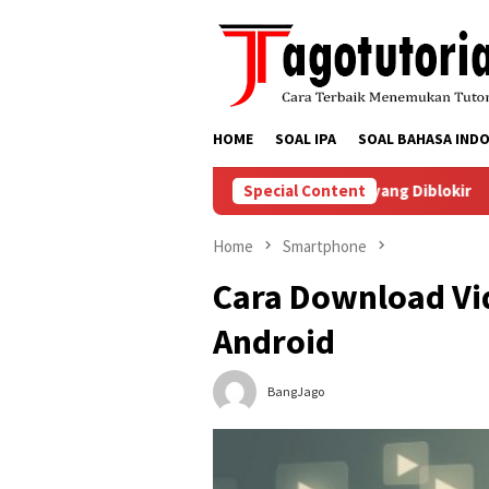
Skip
to
content
HOME
SOAL IPA
SOAL BAHASA INDO
 Menyelesaikan Masalah Akun TikTok yang Diblokir
Special Content
Cara 
Home
Smartphone
Cara Download Vid
Android
BangJago