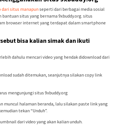
o dari situs manapun
seperti dari berbagai media sosial
 bantuan situs yang bernama 9xbuddy.org. situs
lam browser internet yang terdapat dalam smartphone
sebut bisa kalian simak dan ikuti
rlebih dahulu mencari video yang hendak didownload dari
ownload sudah ditemukan, seanjutnya silakan copy link
harus mengunjungi situs 9xbuddy.org
an muncul halaman beranda, lalu silakan paste link yang
 kemudian tekan “Unduh”.
humbnail dari video yang akan kalian unduh.