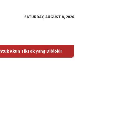
SATURDAY, AUGUST 8, 2026
ikTok yang Diblokir
Panduan untuk Mengaktifkan Kembali