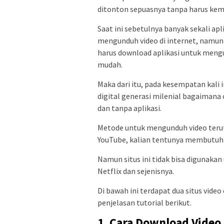
ditonton sepuasnya tanpa harus ke
Saat ini sebetulnya banyak sekali ap
mengunduh video di internet, namun b
harus download aplikasi untuk mengu
mudah.
Maka dari itu, pada kesempatan kali
digital generasi milenial bagaimana 
dan tanpa aplikasi.
Metode untuk mengunduh video terut
YouTube, kalian tentunya membutuhk
Namun situs ini tidak bisa digunakan 
Netflix dan sejenisnya.
Di bawah ini terdapat dua situs vide
penjelasan tutorial berikut.
1. Cara Download Vide