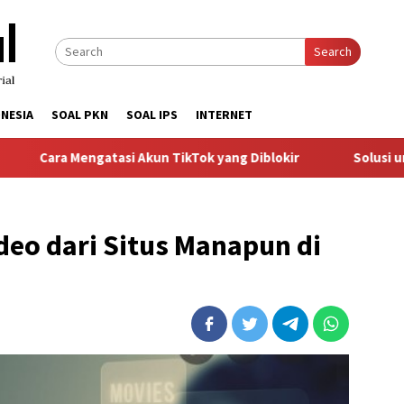
Search
NESIA
SOAL PKN
SOAL IPS
INTERNET
Mengatasi Akun TikTok yang Diblokir
Solusi untuk Akun T
eo dari Situs Manapun di