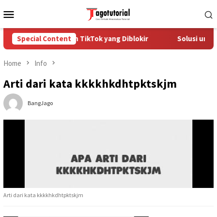
Skip
Mobile
to
Menu
content
Cara Mengatasi Akun TikTok yang Diblokir
Special Content
Solusi untuk A
Home
Info
Arti dari kata kkkkhkdhtpktskjm
BangJago
Arti dari kata kkkkhkdhtpktskjm