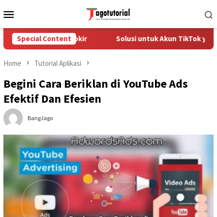
Skip
Mobile
to
Menu
content
ang Diblokir
Special Content
Solusi untuk Akun TikTok yang Diblokir
Home
Tutorial Aplikasi
Begini Cara Beriklan di YouTube Ads
Efektif Dan Efesien
BangJago