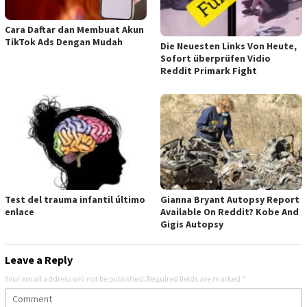
Cara Daftar dan Membuat Akun
TikTok Ads Dengan Mudah
Die Neuesten Links Von Heute,
Sofort überprüfen Vidio
Reddit Primark Fight
Test del trauma infantil último
Gianna Bryant Autopsy Report
enlace
Available On Reddit? Kobe And
Gigis Autopsy
Leave a Reply
Your email address will not be published.
Required fields are marked
*