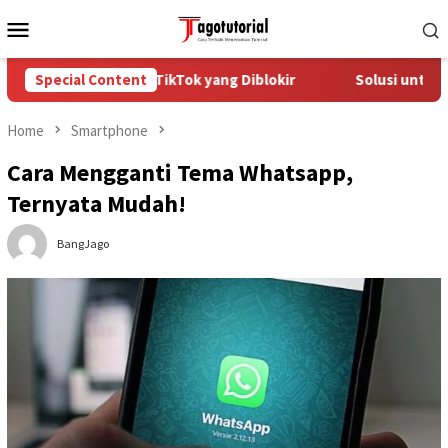
Skip
Mobile
to
Menu
content
ra Mengatasi Akun TikTok yang Diblokir
Special Content
Solusi untuk Akun
Home
Smartphone
Cara Mengganti Tema Whatsapp,
Ternyata Mudah!
BangJago