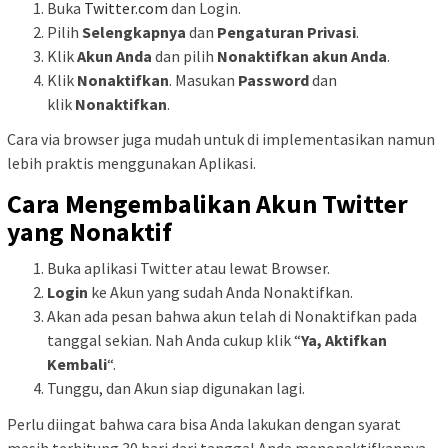
Buka
Twitter.com
dan Login.
Pilih
Selengkapnya
dan
Pengaturan Privasi
.
Klik
Akun Anda
dan pilih
Nonaktifkan akun Anda
.
Klik
Nonaktifkan
. Masukan
Password
dan
klik
Nonaktifkan
.
Cara via browser juga mudah untuk di implementasikan namun
lebih praktis menggunakan Aplikasi.
Cara Mengembalikan Akun Twitter
yang Nonaktif
Buka aplikasi Twitter atau lewat Browser.
Login
ke Akun yang sudah Anda Nonaktifkan.
Akan ada pesan bahwa akun telah di Nonaktifkan pada
tanggal sekian. Nah Anda cukup klik “
Ya, Aktifkan
Kembali
“.
Tunggu, dan Akun siap digunakan lagi.
Perlu diingat bahwa cara bisa Anda lakukan dengan syarat
masih terhitung 30 hari dari tanggal Anda menonaktifkannya.