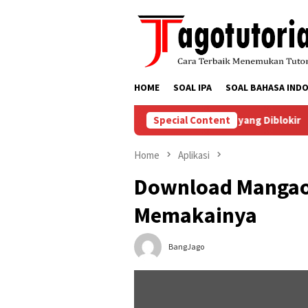
Skip
to
content
HOME
SOAL IPA
SOAL BAHASA INDO
a Menyelesaikan Masalah Akun TikTok yang Diblokir
Special Content
Car
Home
Aplikasi
Download Mangaow
Memakainya
BangJago