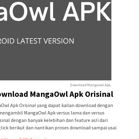
Download Mangaowl Apk,
ownload MangaOwl Apk Orisinal
gaOwl Apk Orisinal yang dapat kalian download dengan
t mengambil MangaOwl Apk versus lama dan versus
risinal dengan banyak kelebihan dan feature asli dari
ck berikut dan nantikan proses download sampai usai.