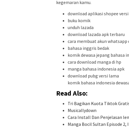
kegemaran kamu.
download aplikasi shopee vers
buku komik
unduh lazada
download lazada apk terbaru
cara membuat akun whatsapp d
bahasa inggris bedak
komik dewasa jepang bahasa i
cara download manga di hp
manga bahasa indonesia apk
download pubg versi lama
komik bahasa indonesia dewas
Read Also:
Tri Bagikan Kuota Tiktok Gra
Musicallydown
Cara Install Dan Penjelasan le
Manga Bocil Sultan Episode 2, 