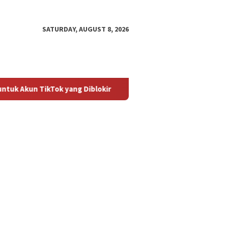
SATURDAY, AUGUST 8, 2026
TikTok yang Diblokir
Panduan untuk Mengaktifkan Kembal