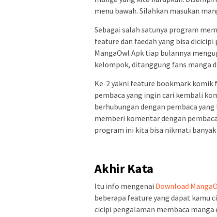
menu bawah. Silahkan masukan manga
Sebagai salah satunya program me
feature dan faedah yang bisa dicicip
MangaOwl Apk tiap bulannya mengup
kelompok, ditanggung fans manga da
Ke-2 yakni feature bookmark komik f
pembaca yang ingin cari kembali komi
berhubungan dengan pembaca yang 
memberi komentar dengan pembaca
program ini kita bisa nikmati banyak
Akhir Kata
Itu info mengenai
Download Manga
beberapa feature yang dapat kamu ci
cicipi pengalaman membaca manga den