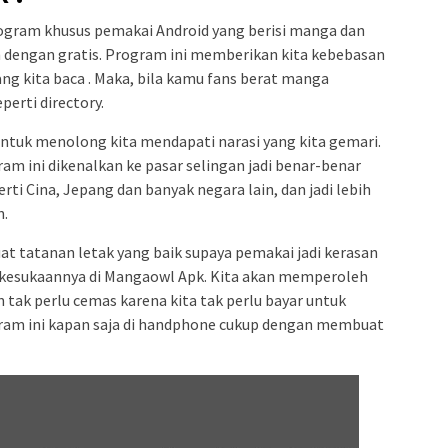
rogram khusus pemakai Android yang berisi manga dan
h dengan gratis. Program ini memberikan kita kebebasan
g kita baca . Maka, bila kamu fans berat manga
erti directory.
untuk menolong kita mendapati narasi yang kita gemari.
ram ini dikenalkan ke pasar selingan jadi benar-benar
rti Cina, Jepang dan banyak negara lain, dan jadi lebih
n.
atanan letak yang baik supaya pemakai jadi kerasan
esukaannya di Mangaowl Apk. Kita akan memperoleh
k perlu cemas karena kita tak perlu bayar untuk
gram ini kapan saja di handphone cukup dengan membuat