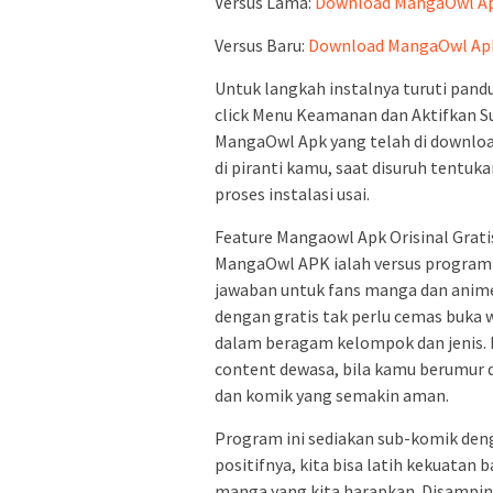
Versus Lama:
Download MangaOwl Apk 
Versus Baru:
Download MangaOwl Apk V
Untuk langkah instalnya turuti pan
click Menu Keamanan dan Aktifkan S
MangaOwl Apk yang telah di download
di piranti kamu, saat disuruh tentuk
proses instalasi usai.
Feature Mangaowl Apk Orisinal Gratis
MangaOwl APK ialah versus program 
jawaban untuk fans manga dan anim
dengan gratis tak perlu cemas buka 
dalam beragam kelompok dan jenis.
content dewasa, bila kamu berumur 
dan komik yang semakin aman.
Program ini sediakan sub-komik deng
positifnya, kita bisa latih kekuatan
manga yang kita harapkan. Disamping 