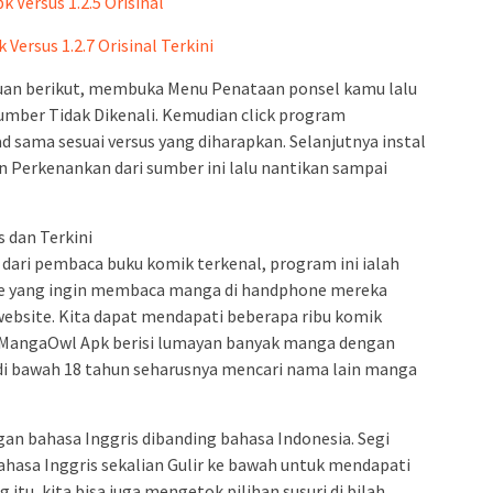
Versus 1.2.5 Orisinal
ersus 1.2.7 Orisinal Terkini
duan berikut, membuka Menu Penataan ponsel kamu lalu
umber Tidak Dikenali. Kemudian click program
 sama sesuai versus yang diharapkan. Selanjutnya instal
an Perkenankan dari sumber ini lalu nantikan sampai
 dan Terkini
dari pembaca buku komik terkenal, program ini ialah
e yang ingin membaca manga di handphone mereka
website. Kita dapat mendapati beberapa ribu komik
 MangaOwl Apk berisi lumayan banyak manga dengan
di bawah 18 tahun seharusnya mencari nama lain manga
an bahasa Inggris dibanding bahasa Indonesia. Segi
 bahasa Inggris sekalian Gulir ke bawah untuk mendapati
itu, kita bisa juga mengetok pilihan susuri di bilah