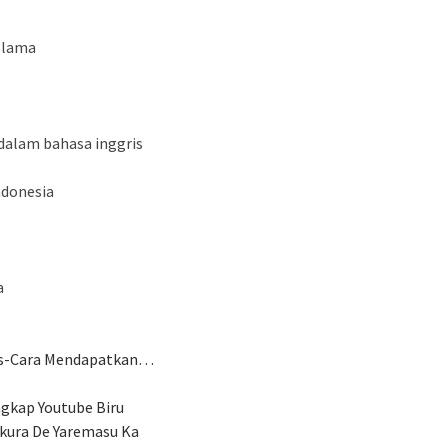
i lama
alam bahasa inggris
ndonesia
a
tis-Cara Mendapatkan…
ngkap Youtube Biru
Ikura De Yaremasu Ka