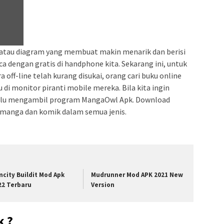
tau diagram yang membuat makin menarik dan berisi
a dengan gratis di handphone kita. Sekarang ini, untuk
ff-line telah kurang disukai, orang cari buku online
i monitor piranti mobile mereka. Bila kita ingin
rlu mengambil program MangaOwl Apk. Download
manga dan komik dalam semua jenis.
mcity Buildit Mod Apk
Mudrunner Mod APK 2021 New
22 Terbaru
Version
k ?