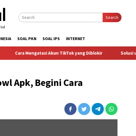
Search
NESIA
SOAL PKN
SOAL IPS
INTERNET
a Mengatasi Akun TikTok yang Diblokir
Solusi untuk Akun 
l Apk, Begini Cara