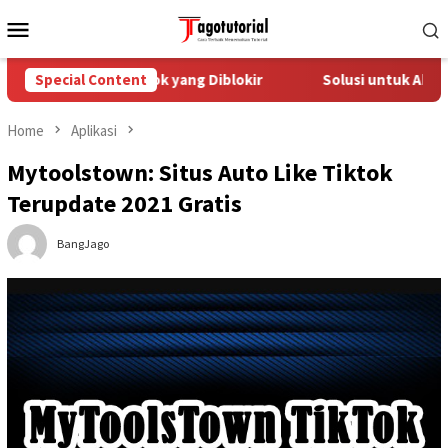
Skip
Mobile
to
Menu
content
atasi Akun TikTok yang Diblokir
Special Content
Solusi untuk Akun TikTo
Home
Aplikasi
Mytoolstown: Situs Auto Like Tiktok
Terupdate 2021 Gratis
BangJago